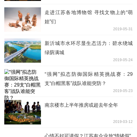
走进江苏各地博物馆 寻找文物上的“萌
娃”们
2019-05-31
新沂城市水环尽显生态活力：碧水绕城
绿荫满城
2019-05-24
“强网”拟态防御国际精英挑战赛：29
支“白帽黑客”战队谁能突防？
2019-05-23
南京楼市上半年推房或超去年全年
2019-03-12
心情不好可请假？江苏有企业放“情绪假”