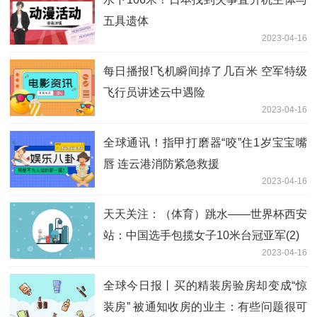
五具遗体
2023-04-16
每日播报!飞机瞬间掉了几百米 空军特级
飞行员讲述云中遇险
2023-04-16
全球通讯！指甲打磨器“咬”住1岁宝宝嘴
唇 连云港消防紧急救援
2023-04-16
天天关注：（体育）跳水——世界杯西安
站：中国选手包揽女子10米台冠亚军(2)
2023-04-16
全球今日报丨买的精装房验房却变成“惊
装房” 被通知收房的业主：有些问题很可