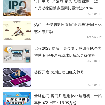
每日动态!“熊猫热”带火“动物园游”，近一
个月动物园搜索量同比暴涨近270%
2023-04-17
热门：无锡职教园首届“正青春”校园文化
艺术节启动
2023-04-17
启程2023·赛后｜吴金贵：感谢全队全力
拼搏 良好开局有助球队后续更好发挥
2023-04-17
岳西开启“大别山映山红文旅月”
2023-04-17
全球热门:搭刀片电池 比亚迪电机！一汽
丰田bZ3上市：16.98万起