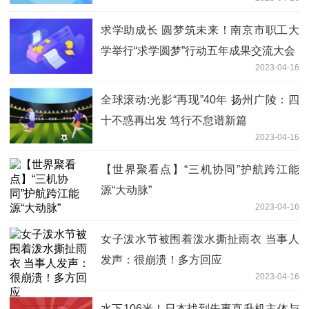
求学助成长 圆梦筑未来！南京市职工大
学举行“求学圆梦”行动五年成果交流大会
2023-04-16
全球滚动:光影“再现”40年 扬州广陵：四
十不惑再出发 笃行不怠谱新篇
2023-04-16
【世界聚看点】“三机协同”护航跨江能
源“大动脉”
2023-04-16
女子泼水节被围着泼水撕扯雨衣 当事人
发声：很崩溃！多方回应
2023-04-16
水下106米！日本找到失事直升机主体与