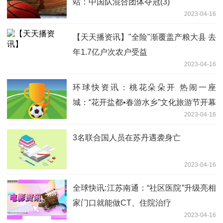
站：中国队混合团体夺冠(3)
2023-04-16
【天天播资讯】"全险"渐覆盖产粮大县 去
年1.7亿户次农户受益
2023-04-16
环球快资讯：桃花朵朵开 热闹一座
城：“花开盐都•春游水乡”文化旅游节开幕
2023-04-16
3名联合国人员在苏丹遇袭身亡
2023-04-16
全球快讯:江苏南通：“社区医院”升级亮相
家门口就能做CT、住院治疗
2023-04-16