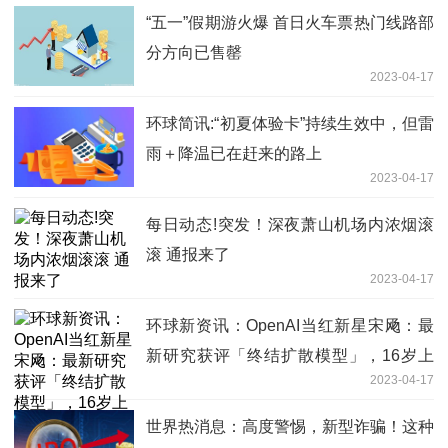
“五一”假期游火爆 首日火车票热门线路部
分方向已售罄
2023-04-17
环球简讯:“初夏体验卡”持续生效中，但雷
雨＋降温已在赶来的路上
2023-04-17
每日动态!突发！深夜萧山机场内浓烟滚
滚 通报来了
2023-04-17
环球新资讯：OpenAI当红新星宋飏：最
新研究获评「终结扩散模型」，16岁上
2023-04-17
清华
世界热消息：高度警惕，新型诈骗！这种