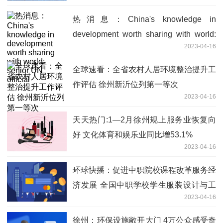
热消息：China's knowledge in
development worth sharing with world:
2023-04-16
senior UN official
全球速看：全省农村人居环境整治提升工
作评估 徐州新沂位列第一等次
2023-04-16
天天热门:1—2月徐州规上服务业恢复向
好 文化体育和娱乐业同比增53.1%
2023-04-16
环球快播：​促进中职院校课程改革服务经
济发展 全国中职学校学生服装设计与工
2023-04-16
艺技能大赛在南通落幕
徐州：环保设施敞开大门 4万公众感受奇