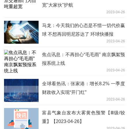
宽"大家伙"护航
2023-04-26
马龙：今天我们的心态是不惜一切代价赢
球 不想再回明尼苏达了 环球快播报
2023-04-26
焦点讯息：不再担心“毛毛雨” 南京飘絮预
报系统上线
2023-04-26
全球看热讯：张家港：增长8.2% 一季度
财政收入实现“开门红”
2023-04-26
富县气象台发布大雾黄色预警【Ⅲ级/较
重】【2023-04-26】
2023-04-26