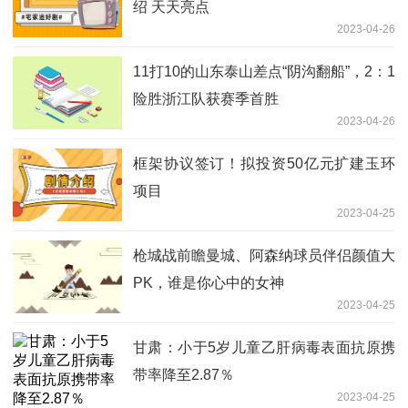
绍 天天亮点
2023-04-26
11打10的山东泰山差点“阴沟翻船”，2：1
险胜浙江队获赛季首胜
2023-04-26
框架协议签订！拟投资50亿元扩建玉环
项目
2023-04-25
枪城战前瞻曼城、阿森纳球员伴侣颜值大
PK，谁是你心中的女神
2023-04-25
甘肃：小于5岁儿童乙肝病毒表面抗原携
带率降至2.87％
2023-04-25