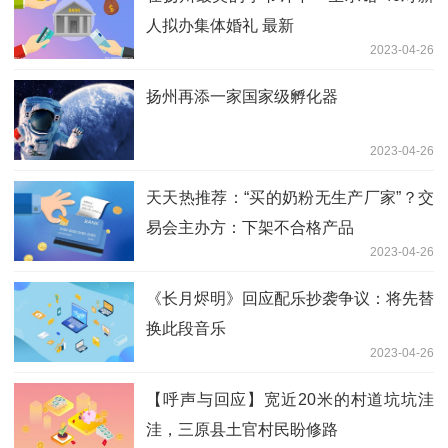
人拟办集体婚礼 最新
2023-04-26
扬州再添一家国家级孵化器
2023-04-26
天天热推荐：“买的奶粉无生产厂家”？交
易会主办方：下架不合格产品
2023-04-26
《长月烬明》回应配乐抄袭争议：将先替
换此段音乐
2023-04-26
【呼声与回应】宽近20米的村道坑坑洼
洼，三原县土官村民盼修路