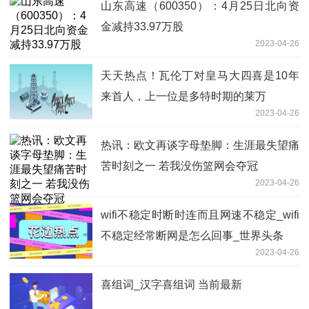
山东高速（600350）：4月25日北向资
金减持33.97万股
2023-04-26
天天热点！瓦伦丁对皇马大四喜是10年
来首人，上一位是多特时期的莱万
2023-04-26
热讯：欧文再谈字母垫脚：生涯最失望痛
苦时刻之一 若我没伤篮网会夺冠
2023-04-26
wifi不稳定时断时连而且网速不稳定_wifi
不稳定经常断网是怎么回事_世界头条
2023-04-26
喜组词_汉字喜组词 当前最新