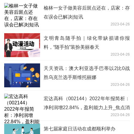
榆林一女子做美容后斑点还在，店家：存
在误会已解决|短讯
2023-04-26
文明青岛随手拍｜绿化带缺损请你报
料，“随手拍”装扮美丽春天
2023-04-26
天天资讯：澳大利亚选手巴蒂以2比0战
胜乌克兰选手斯维托丽娜
2023-04-26
宏达高科（002144）2022年年报简析：
净利润增22.84%，盈利能力上升_焦点消
2023-04-26
息
第七届家庭日活动在成都顺利举办