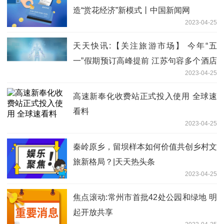
造“赏花经济”新模式丨中国新闻网
2023-04-25
天天快讯:​【关注旅游市场】 今年“五
一”假期预订高峰提前 江苏句容多个酒店
2023-04-25
民宿预订火爆
高速新奉化收费站正式投入使用 全球速
看料
2023-04-25
秦岭原乡，留坝样本如何价值共创乡村文
旅新格局？|天天热头条
2023-04-25
焦点滚动:常州市首批42处公园和绿地 明
起开放共享