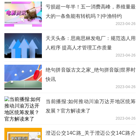
亏损超一年半！五一消费高峰，养殖量最
大的一条鱼能有转机吗？|中渔特约
2023-04-26
天天头条：思南思林发电厂：规范选人用
人程序 提高人才管理工作质量
2023-04-26
绝句拼音版古文之家_绝句拼音版|世界时
快讯
2023-04-26
当前播报:如何推动川渝万达开地区统筹
发展？官方解读来了
2023-04-26
澄迈公交14C路_关于澄迈公交14C路介