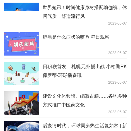
世界短讯！时尚健康身材搭配瑜伽裤，休
闲气质，舒适流行风
2023-05-07
肺癌是什么症状的咳嗽|每日观察
2023-05-07
日职联首发：札幌无外援出战 小柏剛PK
佩罗蒂-环球播资讯
2023-05-07
建设文化体验馆、编纂古籍……各地多种
方式推广中医药文化
2023-05-07
后疫情时代，环球同凉热生活复如常 | 新