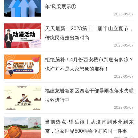
年”风采展示①
2023-05-07
天天最新：2023第十二届半山立夏节，
传统民俗走出新时尚
2023-05-07
拒绝脑补！4月份西安楼市到底有多凉？
也许并不是大家想象的那样！
2023-05-07
福建龙岩新罗区四名干部暴雨夜落水失联
搜救进行中
2023-05-07
当前热点-望岳谈丨从济南到苏州到东
京，这家世界500强鲁企盯紧同一件事