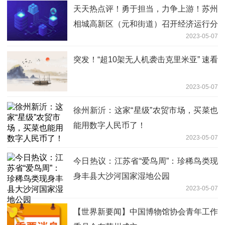
天天热点评！勇于担当，力争上游！苏州
相城高新区（元和街道）召开经济运行分
2023-05-07
析会
突发！“超10架无人机袭击克里米亚” 速看
2023-05-07
徐州新沂：这家“星级”农贸市场，买菜也
能用数字人民币了！
2023-05-07
今日热议：江苏省“爱鸟周”：珍稀鸟类现
身丰县大沙河国家湿地公园
2023-05-07
【世界新要闻】中国博物馆协会青年工作