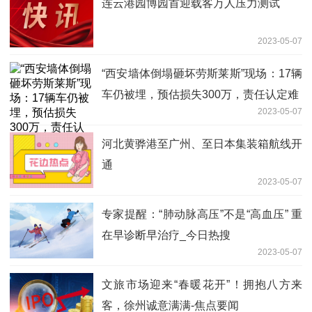
连云港园博园首迎载客万人压力测试
2023-05-07
“西安墙体倒塌砸坏劳斯莱斯”现场：17辆
车仍被埋，预估损失300万，责任认定难
2023-05-07
河北黄骅港至广州、至日本集装箱航线开
通
2023-05-07
专家提醒：“肺动脉高压”不是“高血压” 重
在早诊断早治疗_今日热搜
2023-05-07
文旅市场迎来“春暖花开”！拥抱八方来
客，徐州诚意满满-焦点要闻