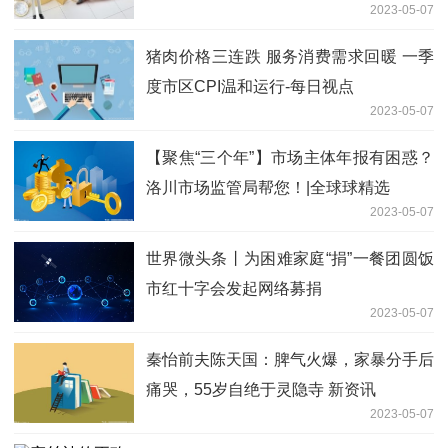
2023-05-07
猪肉价格三连跌 服务消费需求回暖 一季
度市区CPI温和运行-每日视点
2023-05-07
【聚焦“三个年”】市场主体年报有困惑？
洛川市场监管局帮您！|全球球精选
2023-05-07
世界微头条丨为困难家庭“捐”一餐团圆饭
市红十字会发起网络募捐
2023-05-07
秦怡前夫陈天国：脾气火爆，家暴分手后
痛哭，55岁自绝于灵隐寺 新资讯
2023-05-07