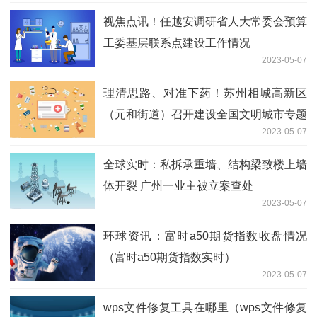
视焦点讯！任越安调研省人大常委会预算
工委基层联系点建设工作情况
2023-05-07
理清思路、对准下药！苏州相城高新区
（元和街道）召开建设全国文明城市专题
2023-05-07
辅导会
全球实时：私拆承重墙、结构梁致楼上墙
体开裂 广州一业主被立案查处
2023-05-07
环球资讯：富时a50期货指数收盘情况
（富时a50期货指数实时）
2023-05-07
wps文件修复工具在哪里（wps文件修复