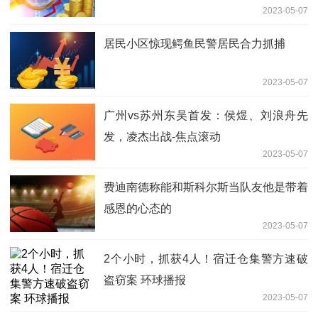
2023-05-07
居民小区惊现鳄鱼民警居民合力抓捕
2023-05-07
广州vs苏州东吴首发：侯煜、刘浪舟先
发，凌杰出战-焦点滚动
2023-05-07
费迪南德称能和斯科尔斯当队友他是带着
感恩的心态的
2023-05-07
2个小时，抓获4人！宿迁仓集警方速破
盗窃案 环球播报
2023-05-07