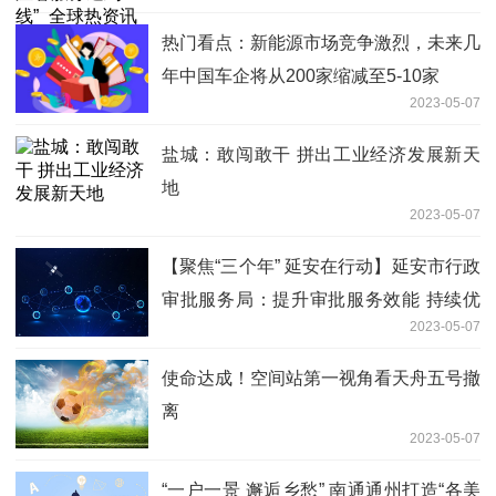
热门看点：新能源市场竞争激烈，未来几
年中国车企将从200家缩减至5-10家
2023-05-07
盐城：敢闯敢干 拼出工业经济发展新天
地
2023-05-07
【聚焦“三个年” 延安在行动】延安市行政
审批服务局：提升审批服务效能 持续优
2023-05-07
化营商环境
使命达成！空间站第一视角看天舟五号撤
离
2023-05-07
“一户一景 邂逅乡愁” 南通通州打造“各美