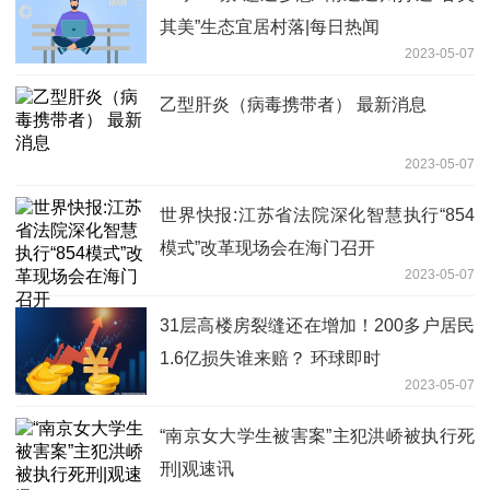
其美”生态宜居村落|每日热闻
2023-05-07
乙型肝炎（病毒携带者） 最新消息
2023-05-07
世界快报:江苏省法院深化智慧执行“854
模式”改革现场会在海门召开
2023-05-07
31层高楼房裂缝还在增加！200多户居民
1.6亿损失谁来赔？ 环球即时
2023-05-07
“南京女大学生被害案”主犯洪峤被执行死
刑|观速讯