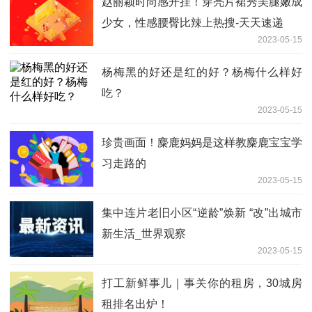
赵丽颖时尚感开挂！穿亮片裙秀美腿嫩成
少女，性感腰臀比辣上热搜-天天速递
2023-05-15
杨梅黑的好还是红的好？杨梅什么样好
吃？
2023-05-15
珍贵画面！麋鹿妈妈是这样教麋鹿宝宝学
习走路的
2023-05-15
集中连片老旧小区“逆龄”焕新 “改”出城市
新生活_世界观察
2023-05-15
打工新鲜事儿｜事关你的租房，30城房
租排名出炉！