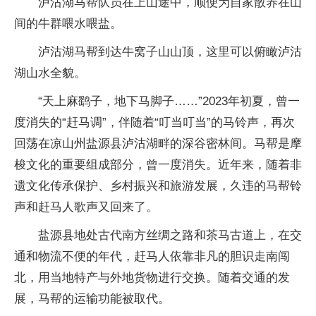
泸沽湖马帮队员在上山途中，顺便为自家散养在山
间的牛群喂水喂盐。
泸沽湖马帮到达牛窝子山山顶，这里可以俯瞰泸沽
湖山水全貌。
“天上麻鹞子，地下马脚子……”2023年初夏，曾一
度消失的“赶马调”，伴随着“叮当叮当”的马铃声，再次
回荡在凉山州盐源县泸沽湖畔的深谷密林间。马帮是摩
梭文化的重要组成部分，曾一度消失。近年来，随着非
遗文化传承保护、乡村振兴和旅游发展，久违的马帮铃
声和赶马人歌声又回来了。
盐源县地处古代南方丝绸之路和茶马古道上，在交
通和物流不便的年代，赶马人依靠非凡的胆识走南闯
北，用当地特产与外地货物进行交换。随着交通的发
展，马帮的运输功能被取代。