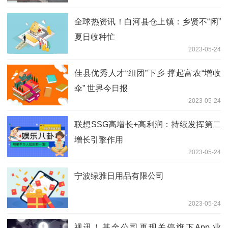
之三
全球热资讯！白河县仓上镇：乡贤不“闲”
夏日收种忙
2023-05-24
佳县优秀人才“组团”下乡 撑起富农“增收
伞” 世界今日报
2023-05-24
联想SSG高增长+高利润：持续发挥第二
增长引擎作用
2023-05-24
宁波绿雅日用品有限公司
2023-05-24
视讯！基金公司再现关停旗下App 业