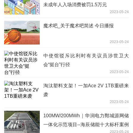
未成年人入场消费被罚1.5万元
2023-05-24
魔术吧_关于魔术吧简述 今日播报
2023-05-24
中使馆驳斥比利时有关议员涉世卫大
会“挺台”行径
2023-05-24
淘汰塑料支架！一加Ace 2V 1TB重磅来
袭
2023-05-24
100MW/200MWh｜华润电力鄄城源网储
一体化示范项目--海辰储能十大标杆案例
2023-05-24