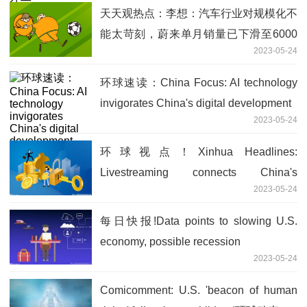
天天观热点：李想：汽车行业对规模化不
能太苛刻，蔚来单月销量已下滑至6000
2023-05-24
辆
环球速读：China Focus: AI technology
invigorates China's digital development
2023-05-24
环球视点！Xinhua Headlines:
Livestreaming connects China's
2023-05-24
manufacturers with the world
每日快报!Data points to slowing U.S.
economy, possible recession
2023-05-24
Comicomment: U.S. 'beacon of human