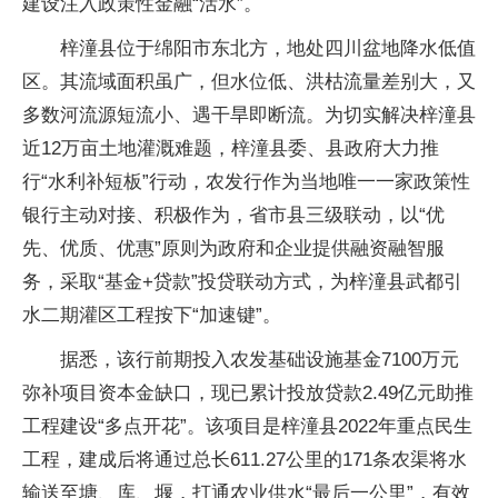
建设注入政策性金融“活水”。
梓潼县位于绵阳市东北方，地处四川盆地降水低值
区。其流域面积虽广，但水位低、洪枯流量差别大，又
多数河流源短流小、遇干旱即断流。为切实解决梓潼县
近12万亩土地灌溉难题，梓潼县委、县政府大力推
行“水利补短板”行动，农发行作为当地唯一一家政策性
银行主动对接、积极作为，省市县三级联动，以“优
先、优质、优惠”原则为政府和企业提供融资融智服
务，采取“基金+贷款”投贷联动方式，为梓潼县武都引
水二期灌区工程按下“加速键”。
据悉，该行前期投入农发基础设施基金7100万元
弥补项目资本金缺口，现已累计投放贷款2.49亿元助推
工程建设“多点开花”。该项目是梓潼县2022年重点民生
工程，建成后将通过总长611.27公里的171条农渠将水
输送至塘、库、堰，打通农业供水“最后一公里”，有效