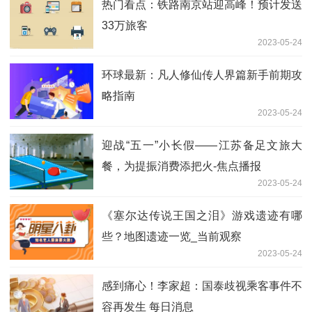
热门看点：铁路南京站迎高峰！预计发送
33万旅客
2023-05-24
环球最新：凡人修仙传人界篇新手前期攻
略指南
2023-05-24
迎战“五一”小长假——江苏备足文旅大
餐，为提振消费添把火-焦点播报
2023-05-24
《塞尔达传说王国之泪》游戏遗迹有哪
些？地图遗迹一览_当前观察
2023-05-24
感到痛心！李家超：国泰歧视乘客事件不
容再发生 每日消息