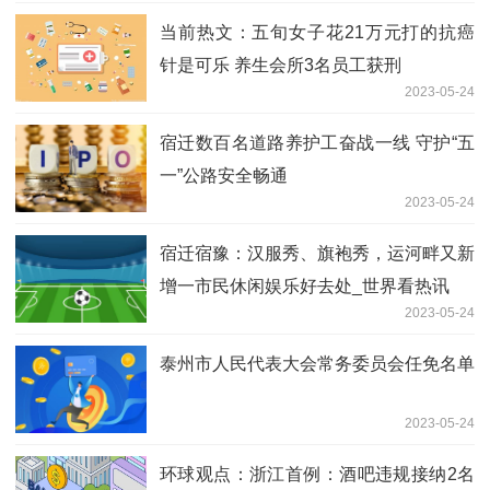
当前热文：五旬女子花21万元打的抗癌
针是可乐 养生会所3名员工获刑
2023-05-24
宿迁数百名道路养护工奋战一线 守护“五
一”公路安全畅通
2023-05-24
宿迁宿豫：汉服秀、旗袍秀，运河畔又新
增一市民休闲娱乐好去处_世界看热讯
2023-05-24
泰州市人民代表大会常务委员会任免名单
2023-05-24
环球观点：浙江首例：酒吧违规接纳2名