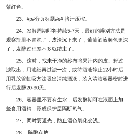
紫红色。
23、#p#分页标题#e# 挤汁压榨。
24、发酵周期即将持续5-7天，最好的辨别方法是
观察瓶里不冒泡了，皮渣沉下来了，葡萄酒液颜色更深
了，发酵过程差不多就结束了。
25、这时，找来干净的纱布将果汁内的皮、籽过
滤取出，用滤纸再过滤一次，或待酒液静止12小时后
用乳胶管虹吸方法吸出清纯酒液，装入清洁容器密封进
行后发酵20-30天。
26、容器里不要有生水，后发酵期可在液面上加
些食用酒精，形成保护层隔断氧气。
27、同时要避光，防止酒色氧化变浅。
28、 陈酿存放。