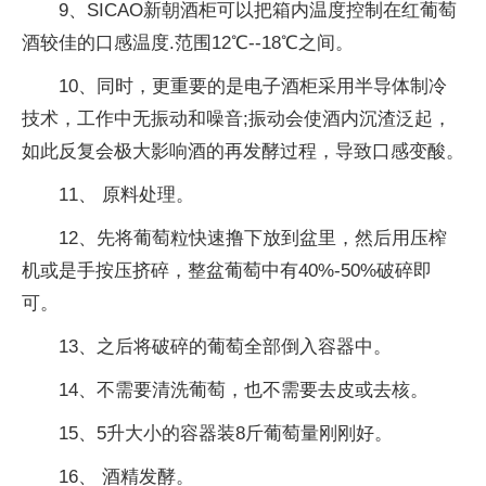
9、SICAO新朝酒柜可以把箱内温度控制在红葡萄
酒较佳的口感温度.范围12℃--18℃之间。
10、同时，更重要的是电子酒柜采用半导体制冷
技术，工作中无振动和噪音;振动会使酒内沉渣泛起，
如此反复会极大影响酒的再发酵过程，导致口感变酸。
11、 原料处理。
12、先将葡萄粒快速撸下放到盆里，然后用压榨
机或是手按压挤碎，整盆葡萄中有40%-50%破碎即
可。
13、之后将破碎的葡萄全部倒入容器中。
14、不需要清洗葡萄，也不需要去皮或去核。
15、5升大小的容器装8斤葡萄量刚刚好。
16、 酒精发酵。