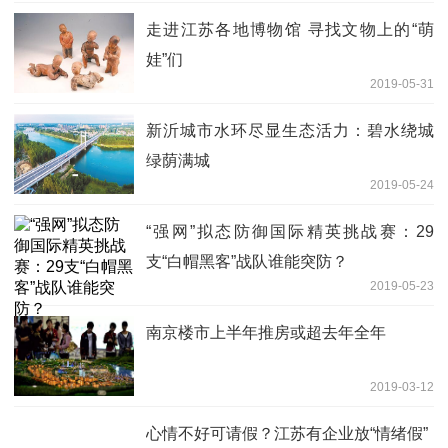
走进江苏各地博物馆 寻找文物上的“萌
娃”们
2019-05-31
新沂城市水环尽显生态活力：碧水绕城
绿荫满城
2019-05-24
“强网”拟态防御国际精英挑战赛：29
支“白帽黑客”战队谁能突防？
2019-05-23
南京楼市上半年推房或超去年全年
2019-03-12
心情不好可请假？江苏有企业放“情绪假”