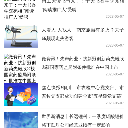
南工大读书节来了：十大书香学院亮相
“阅读推广人”受聘
2023-05-07
人看人 人找人：南京旅游有多火？夫子
庙频现走失游客
2023-05-07
微资讯！先声药业：抗新冠创新药先诺欣
®获国家药监局附条件批准在中国上市
2023-05-07
焦点快报!铜川：市农检中心党支部、市
畜牧党支部成功创建全市“五星级党支部”
2023-05-07
世界新消息丨长远锂科：一季度碳酸锂价
格下跌对公司经营业绩有一定影响