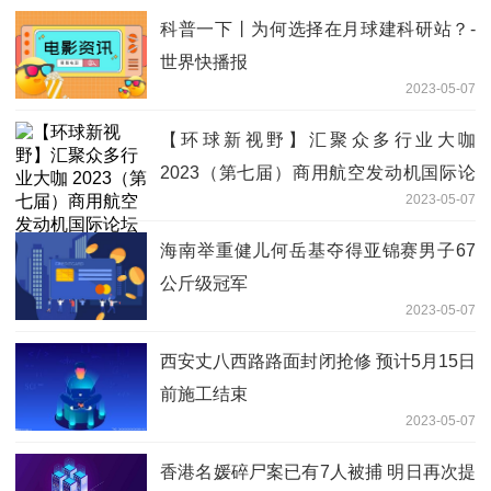
科普一下丨为何选择在月球建科研站？-
世界快播报
2023-05-07
【环球新视野】汇聚众多行业大咖
2023（第七届）商用航空发动机国际论
2023-05-07
坛在太仓举行
海南举重健儿何岳基夺得亚锦赛男子67
公斤级冠军
2023-05-07
西安丈八西路路面封闭抢修 预计5月15日
前施工结束
2023-05-07
香港名媛碎尸案已有7人被捕 明日再次提