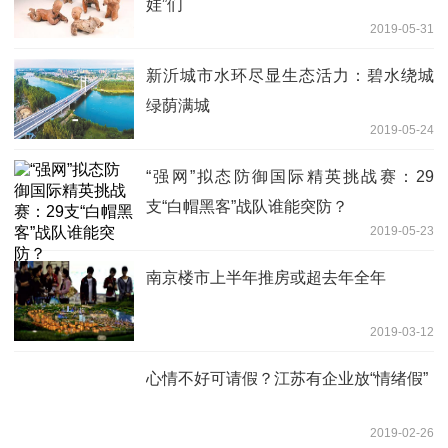
娃”们
2019-05-31
新沂城市水环尽显生态活力：碧水绕城
绿荫满城
2019-05-24
“强网”拟态防御国际精英挑战赛：29
支“白帽黑客”战队谁能突防？
2019-05-23
南京楼市上半年推房或超去年全年
2019-03-12
心情不好可请假？江苏有企业放“情绪假”
2019-02-26