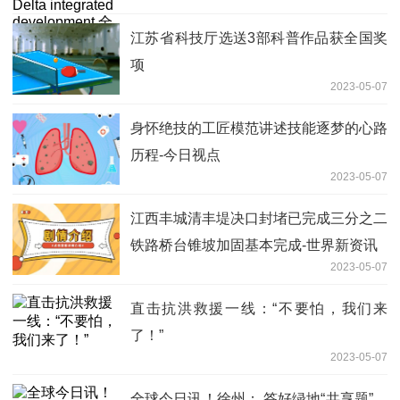
development 全球观热点
江苏​省科技厅选送3部科普作品获全国奖
项
2023-05-07
身怀绝技的工匠模范讲述技能逐梦的心路
历程-今日视点
2023-05-07
江西丰城清丰堤决口封堵已完成三分之二
铁路桥台锥坡加固基本完成-世界新资讯
2023-05-07
直击抗洪救援一线：“不要怕，我们来
了！”
2023-05-07
全球今日讯！徐州： 答好绿地“共享题”，