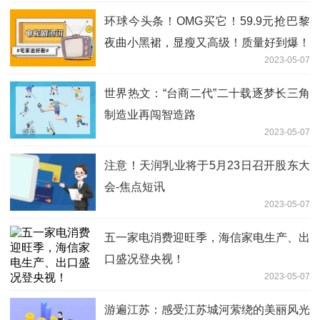
环球今头条！OMG买它！59.9元抢巴黎
夜曲小黑裙，显瘦又高级！质量好到爆！
2023-05-07
世界热文：“台商二代”二十载逐梦长三角
制造业再闯智造路
2023-05-07
注意！天润乳业将于5月23日召开股东大
会-焦点短讯
2023-05-07
五一家电消费迎旺季，海信家电生产、出
口盛况登央视！
2023-05-07
游遍江苏：感受江苏城河萦绕的美丽风光