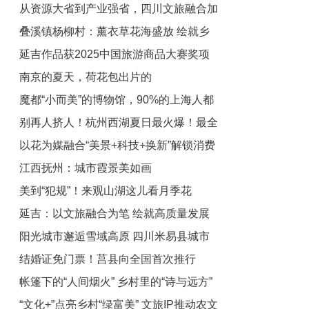
从资源大省到产业强省，四川文旅融合加
的钱包
叠溪镇杨柳村：薰衣草花海盛放 绘就乡
速
延吉作品获2025中国旅游商品大赛奖项
村旅游新图景
南京的夏天，荷花包出片的
魔都“小而美”的博物馆，90%的上海人都
别再人挤人！杭州西湖夏日最火爆！最全
没逛全！
以花为媒融合“美景+科技+换新”解锁消费
攻略带你逛吃！
江西抚州：城市霞景美如画
新体验 释放经济新活力
美到“犯规”！来观山湖这儿看月季花
延吉：以文旅融合为笔 绘就高质量发展
阳光城市邂逅雪域高原 四川米易县城市
新图景
结婚证免门票！莒县向全国首次推行
推介活动即将走进西藏
帐篷下的“人间烟火” 乡村里的“诗与远方”
“文化+”点亮乡村“绿富美” 文旅IP推动农文