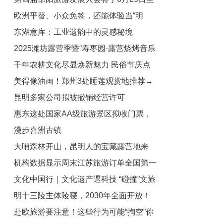
欧洲平替、小众免签，还能体验当“明
30日在武冈举行
东湖意库：工业遗韵中的灵感秘境
星”？
2025潍坊露营季暨“寿枣园·露营烧烤音乐
千年农耕文化尽显焕新魅力 民俗节庆点
节”启动
美得像油画！郑州3处睡莲观赏地推荐→
燃游客热情 撬动消费热潮
昆明多家公司拟被撤销经营许可
惠东这处国家AA级旅游景区拟收门票，
漫步喜洲古镇
有意见建议尽管提
大哨森林开山，昆明人的宝藏露营地来
机构数据显示周末江苏旅游订单全国第一
了！
文化中国行｜文化遗产遇科技 “碰撞”文旅
明十三陵主体陵寝，2030年全面开放！
新场景
赴欧旅游要注意！这些行为可能“掏空”你