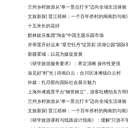
兰州乡村旅游从“单一景点打卡”迈向全域生活体验
文旅新探| 晋江梧林：一个百年侨村的闽南韵与南
十五米长的花径
默林娱乐集团“淘金”中国主题乐园市场
并蒂莲开好运来 “星空牡丹”绽异彩 洪湖公园“国
新疆霍城：以花为媒促发展
《研学旅游服务要求》：界定清晰 操作性更强
渝见好“村”光 | 诗画白云：合川区涞滩镇白云村
外媒：扎尕那向国际社会展示魅力
上海外滩观景平台“钢管林立”，游客吐槽拍东方明
兰州乡村旅游从“单一景点打卡”迈向全域生活体验
文旅新探| 晋江梧林：一个百年侨村的闽南韵与南
《研学旅游课程与线路设计指南》：缓解“只游不学”