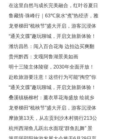
在这里自然与成长完美融合，红叶谷夏日
旅游登山大会启动
鲁藏情·珠峰行｜63℃泉水“煮”热经济，雅
研习计划火热报名中！
龙脊梯田“梳秧节”盛大开启，游客沉浸体
江北岸建起温泉小镇
“通关文牒”趣玩聊城，开启文旅新体验！
验农耕文化
潍坊昌邑：闯入百合花海 边拍边买爽翻
贵州黔西：支嘎阿鲁湖景美如画
天
明十三陵主体陵寝，2030年全面开放！
赴欧旅游要注意！这些行为可能“掏空”你
“通关文牒”趣玩聊城，开启文旅新体验！
的钱包
叠溪镇杨柳村：薰衣草花海盛放 绘就乡
龙脊梯田“梳秧节”盛大开启，游客沉浸体
村旅游新图景
摩旅第13天，从左贡到沙木村骑行213公
验农耕文化
杭州西湖鱼儿跃出水面现“群鱼乱舞” 景
里，花费96元
第四届邵阳旅游发展大会将于6月29日至
区：非水域流速影响，数量大较罕见