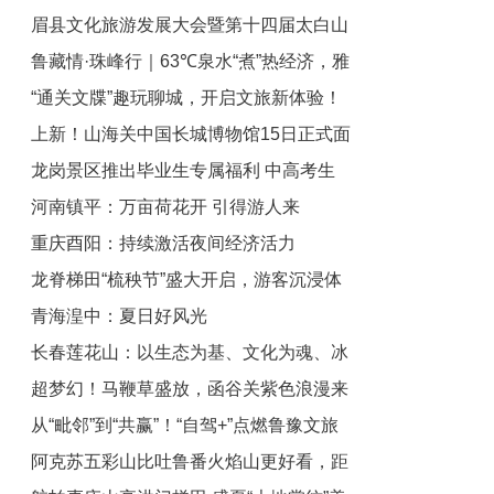
眉县文化旅游发展大会暨第十四届太白山
研习计划火热报名中！
鲁藏情·珠峰行｜63℃泉水“煮”热经济，雅
旅游登山大会启动
“通关文牒”趣玩聊城，开启文旅新体验！
江北岸建起温泉小镇
上新！山海关中国长城博物馆15日正式面
龙岗景区推出毕业生专属福利 中高考生
向公众开放
河南镇平：万亩荷花开 引得游人来
享门票优惠开启毕业之旅
重庆酉阳：持续激活夜间经济活力
龙脊梯田“梳秧节”盛大开启，游客沉浸体
青海湟中：夏日好风光
验农耕文化
长春莲花山：以生态为基、文化为魂、冰
超梦幻！马鞭草盛放，函谷关紫色浪漫来
雪为翼 打造全国文旅产业新高地
从“毗邻”到“共赢”！“自驾+”点燃鲁豫文旅
袭
阿克苏五彩山比吐鲁番火焰山更好看，距
共同体“新引擎”