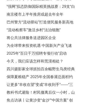
“强网”拟态防御国际精英挑战赛：29支“白
绿荫满城
南京楼市上半年推房或超去年全年
帽黑客”战队谁能突防？
巴州警方“流动驿站”打造便民服务新高地
“流动检察车”激活乡村“法治细胞”
将公共法律服务送进园区企业
为全球带来投资机遇 中国新兴产业飞速
2025年“百日千万招聘专项行动”启动
发展获点赞
今天，我们应该怎样和荒漠相处？
四川摄影家全球抓拍百余幅野生鸟类经典
保障夏粮稳产 2025年全国春灌总面积约
图片在成都高校展出
让更多“丰收在望”变成“丰收到手”——“三
4.3亿亩
教科书式避险！村民撤离后仅一小时，山
夏”机收减损一线观察
焦点访谈丨让黄沙变“金沙”“中国方案” 创
体轰然滑坡