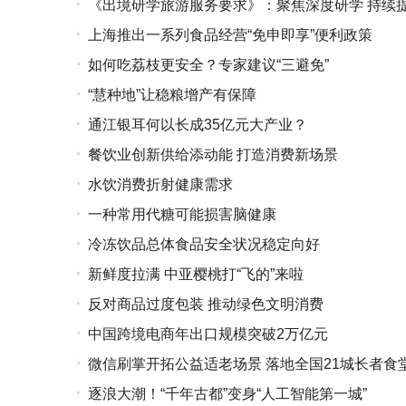
《出境研学旅游服务要求》：聚焦深度研学 持续
上海推出一系列食品经营“免申即享”便利政策
如何吃荔枝更安全？专家建议“三避免”
“慧种地”让稳粮增产有保障
通江银耳何以长成35亿元大产业？
餐饮业创新供给添动能 打造消费新场景
水饮消费折射健康需求
一种常用代糖可能损害脑健康
冷冻饮品总体食品安全状况稳定向好
新鲜度拉满 中亚樱桃打“飞的”来啦
反对商品过度包装 推动绿色文明消费
中国跨境电商年出口规模突破2万亿元
微信刷掌开拓公益适老场景 落地全国21城长者食
逐浪大潮！“千年古都”变身“人工智能第一城”