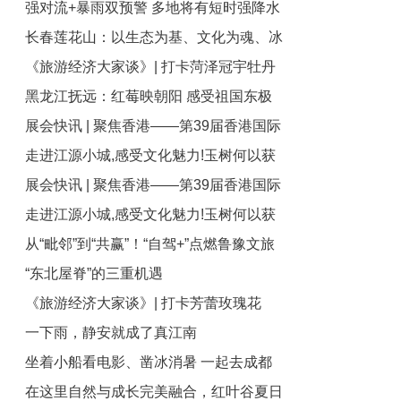
强对流+暴雨双预警 多地将有短时强降水
造更多绿色奇迹
长春莲花山：以生态为基、文化为魂、冰
天气 局地将有大暴雨
《旅游经济大家谈》| 打卡菏泽冠宇牡丹
雪为翼 打造全国文旅产业新高地
黑龙江抚远：红莓映朝阳 感受祖国东极
园，感受这场跨越千年的国色盛宴
展会快讯 | 聚焦香港——第39届香港国际
好风光
走进江源小城,感受文化魅力!玉树何以获
旅游展盛大收官！
展会快讯 | 聚焦香港——第39届香港国际
评国家级文化生态保护区?
走进江源小城,感受文化魅力!玉树何以获
旅游展盛大收官！
从“毗邻”到“共赢”！“自驾+”点燃鲁豫文旅
评国家级文化生态保护区?
“东北屋脊”的三重机遇
共同体“新引擎”
《旅游经济大家谈》| 打卡芳蕾玫瑰花
一下雨，静安就成了真江南
乡，共赴一场纯粹的“花之盛宴”
坐着小船看电影、凿冰消暑 一起去成都
在这里自然与成长完美融合，红叶谷夏日
铁像寺水街过夏天