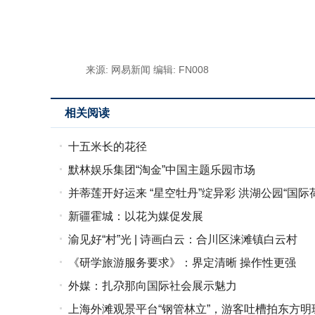
标签：
来源: 网易新闻
编辑: FN008
相关阅读
十五米长的花径
默林娱乐集团“淘金”中国主题乐园市场
并蒂莲开好运来 “星空牡丹”绽异彩 洪湖公园“国
新疆霍城：以花为媒促发展
渝见好“村”光 | 诗画白云：合川区涞滩镇白云村
《研学旅游服务要求》：界定清晰 操作性更强
外媒：扎尕那向国际社会展示魅力
上海外滩观景平台“钢管林立”，游客吐槽拍东方明