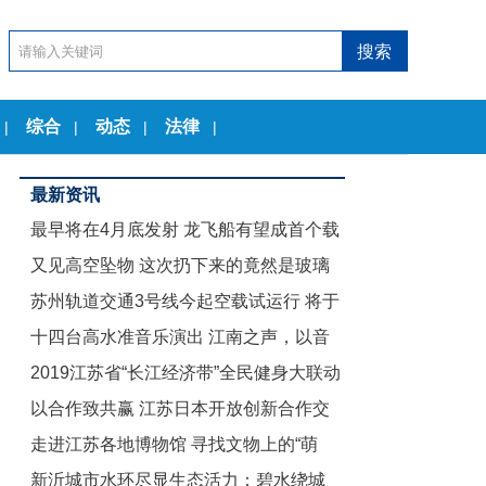
综合
动态
法律
|
|
|
|
最新资讯
最早将在4月底发射 龙飞船有望成首个载
又见高空坠物 这次扔下来的竟然是玻璃
人商业航天器
苏州轨道交通3号线今起空载试运行 将于
茶几
十四台高水准音乐演出 江南之声，以音
12月底试运营
2019江苏省“长江经济带”全民健身大联动
乐节的名义致敬古典
以合作致共赢 江苏日本开放创新合作交
暨“舞动江苏”无锡赛区启动仪式举行
走进江苏各地博物馆 寻找文物上的“萌
流会在东京举行
新沂城市水环尽显生态活力：碧水绕城
娃”们