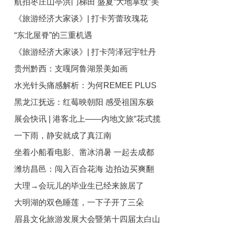
航拍枣庄山亭洪门梯田 盛夏“大地掌纹”美
独库公路终点仅200公里
《旅游经济大家谈》| 打卡芳蕾玫瑰花
如画卷
“东北屋脊”的三重机遇
乡，共赴一场纯粹的“花之盛宴”
《旅游经济大家谈》| 打卡菏泽冠宇牡丹
贵州黔西：支嘎阿鲁湖景美如画
园，感受这场跨越千年的国色盛宴
水光针头痛感解析：为何REMEE PLUS
黑龙江抚远：红莓映朝阳 感受祖国东极
九针能减轻注射疼痛？
展会快讯 | 港客北上——内地文旅“花式揽
好风光
一下雨，静安就成了真江南
客”实处浑身解数
坐着小船看电影、凿冰消暑 一起去成都
潍坊昌邑：闯入百合花海 边拍边买爽翻
铁像寺水街过夏天
大理→会玩儿的毕业生已经来旅居了
天
大明湖的双色睡莲，一下子开了三朵
眉县文化旅游发展大会暨第十四届太白山