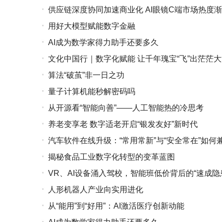
供应链深度协同加速商业化 AI眼镜C端市场热度
用好大模型赋能数字金融
AI成为数学家得力助手还要多久
文化中国行｜数字化赋能 让千年瑰宝“飞”出茫茫
算法“破茧”非一日之功
量子计算机能秒解密码吗
从开源看“智能向善”——人工智能热的冷思考
养老变享老 数字适老开启“银发友好”新时代
汽车软件在线升级：“常用常新”与“安全常在”如何
揭秘食品工业数字化转型的变革蓝图
VR、AI设备涌入驾校，智能班低价背后的“速成隐
人形机器人产业向实用进化
从“能用”到“好用”：AI激活医疗创新动能