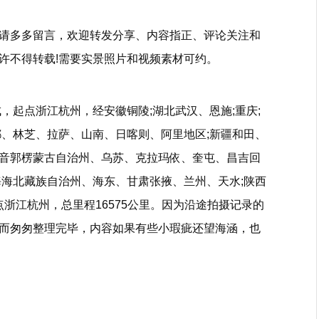
请多多留言，欢迎转发分享、内容指正、评论关注和
许不得转载!需要实景照片和视频素材可约。
成，起点浙江杭州，经安徽铜陵;湖北武汉、恩施;重庆;
都、林芝、拉萨、山南、日喀则、阿里地区;新疆和田、
音郭楞蒙古自治州、乌苏、克拉玛依、奎屯、昌吉回
海海北藏族自治州、海东、甘肃张掖、兰州、天水;陕西
点浙江杭州，总里程16575公里。因为沿途拍摄记录的
而匆匆整理完毕，内容如果有些小瑕疵还望海涵，也