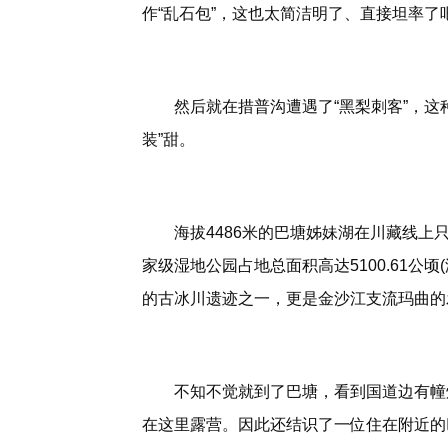
作“乱石包”，这也太简洁明了、直接坦率了
然后就在措普沟遭遇了“黑梨刺客”，这
装”甜。
海拔4486米的巴塘姊妹湖在川藏线
家级湿地公园占地总面积高达5100.61公顷
的古冰川遗迹之一，更是金沙江支流玛曲的
不知不觉就到了巴塘，看到国道边有幢
在这里露营。因此还结识了一位住在附近的