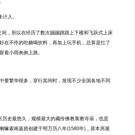
。
未计入。
0米之间，所以在经历了数次蹦蹦跳跳上下楼和飞跃式上床
好在不停的吃糖喝饮料，再加上玩手机，总算是扛了
冒着小雨匆匆上路。
中要繁华很多，穿行其间时，发现不少全国各地不同
地区历史最悠久，规模最大的藏传佛教黄教寺庙，也是
嘛索南嘉措创建于明万历八年(1580年)，原本房屋