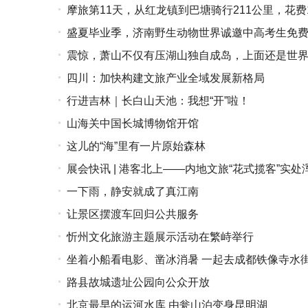
摩旅第11天，从红龙镇到巴塘骑行211公里，花费1
盛夏毕业季，济南野生动物世界诚邀中高考生免
震惊，萧山不仅有压湖山独自成岛，上面还是世
四川：加快构建文旅产业全域发展新格局
行进吉林｜长白山天池：我想“开”啦！
山海关中国长城博物馆开馆
这儿的“海”里有一片原始森林
展会快讯 | 港客北上——内地文旅“花式揽客”实处
一下雨，静安就成了真江南
让景区摆渡车回归公共服务
忻州文化旅游主题展示活动在繁峙举行
坐着小船看电影、凿冰消暑 一起去成都铁像寺水
路县故城遗址公园向公众开放
北京最早的运河水库 由瓮山泊变身昆明湖