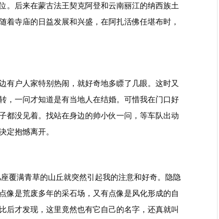
位。后来在蒙古法王契克阿登和云南丽江的纳西族土
随着寺庙的日益发展和兴盛，在阿扎活佛任堪布时，
边有户人家特别热闹，就好奇地多瞟了几眼。这时又
转，一问才知道是有当地人在结婚。可惜我在门口好
子都没见着。找站在身边的帅小伙一问，等车队出动
决定抱憾离开。
，几座覆满青草的山丘就突然引起我的注意和好奇。隐隐
点像是荒废多年的采石场，又有点像是风化形成的自
比后才发现，这里竟然也有它自己的名字，还真就叫