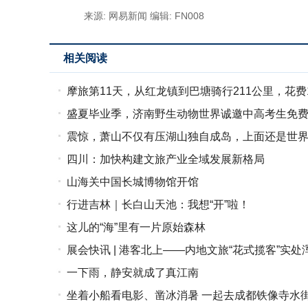
来源: 网易新闻
编辑: FN008
相关阅读
摩旅第11天，从红龙镇到巴塘骑行211公里，花费1
盛夏毕业季，济南野生动物世界诚邀中高考生免
震惊，萧山不仅有压湖山独自成岛，上面还是世
四川：加快构建文旅产业全域发展新格局
山海关中国长城博物馆开馆
行进吉林｜长白山天池：我想“开”啦！
这儿的“海”里有一片原始森林
展会快讯 | 港客北上——内地文旅“花式揽客”实处
一下雨，静安就成了真江南
坐着小船看电影、凿冰消暑 一起去成都铁像寺水