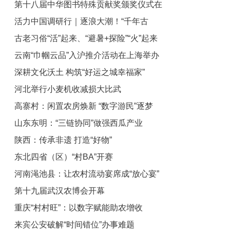
第十八届中华图书特殊贡献奖颁奖仪式在
活力中国调研行｜逐浪大潮！“千年古
京举行
古老习俗“活”起来、“避暑+探险”“火”起来
都”变身“人工智能第一城”
云南“巾帼云品”入沪推介活动在上海举办
暑期文旅热力全开
深耕文化沃土 构筑“好运之城幸福家”
河北举行小麦机收减损大比武
高寨村：闲置农房焕新 “数字游民”逐梦
山东东明：“三链协同”做强西瓜产业
陕西：传承非遗 打造“好物”
东北四省（区）“村BA”开赛
河南渑池县：让农村流动宴席成“放心宴”
第十九届武汉农博会开幕
重庆“村村旺”：以数字赋能助农增收
来宾公安破解“时间错位”办事难题