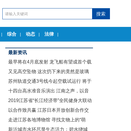
综合
动态
法律
|
|
|
|
最新资讯
最早将在4月底发射 龙飞船有望成首个载
又见高空坠物 这次扔下来的竟然是玻璃
人商业航天器
苏州轨道交通3号线今起空载试运行 将于
茶几
十四台高水准音乐演出 江南之声，以音
12月底试运营
2019江苏省“长江经济带”全民健身大联动
乐节的名义致敬古典
以合作致共赢 江苏日本开放创新合作交
暨“舞动江苏”无锡赛区启动仪式举行
走进江苏各地博物馆 寻找文物上的“萌
流会在东京举行
新沂城市水环尽显生态活力：碧水绕城
娃”们