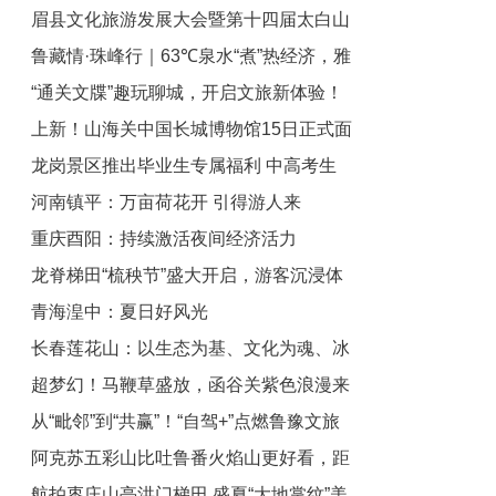
眉县文化旅游发展大会暨第十四届太白山
研习计划火热报名中！
鲁藏情·珠峰行｜63℃泉水“煮”热经济，雅
旅游登山大会启动
“通关文牒”趣玩聊城，开启文旅新体验！
江北岸建起温泉小镇
上新！山海关中国长城博物馆15日正式面
龙岗景区推出毕业生专属福利 中高考生
向公众开放
河南镇平：万亩荷花开 引得游人来
享门票优惠开启毕业之旅
重庆酉阳：持续激活夜间经济活力
龙脊梯田“梳秧节”盛大开启，游客沉浸体
青海湟中：夏日好风光
验农耕文化
长春莲花山：以生态为基、文化为魂、冰
超梦幻！马鞭草盛放，函谷关紫色浪漫来
雪为翼 打造全国文旅产业新高地
从“毗邻”到“共赢”！“自驾+”点燃鲁豫文旅
袭
阿克苏五彩山比吐鲁番火焰山更好看，距
共同体“新引擎”
航拍枣庄山亭洪门梯田 盛夏“大地掌纹”美
独库公路终点仅200公里