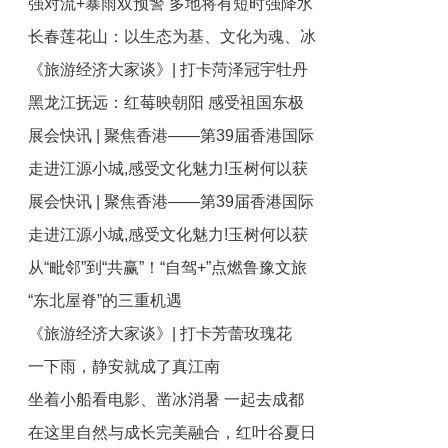
强对流+暴雨双预警 多地将有短时强降水
造更多绿色奇迹
长春莲花山：以生态为基、文化为魂、冰
天气 局地将有大暴雨
《旅游经济大家谈》| 打卡菏泽冠宇牡丹
雪为翼 打造全国文旅产业新高地
黑龙江抚远：红莓映朝阳 感受祖国东极
园，感受这场跨越千年的国色盛宴
展会快讯 | 聚焦香港——第39届香港国际
好风光
走进江源小城,感受文化魅力!玉树何以获
旅游展盛大收官！
展会快讯 | 聚焦香港——第39届香港国际
评国家级文化生态保护区?
走进江源小城,感受文化魅力!玉树何以获
旅游展盛大收官！
从“毗邻”到“共赢”！“自驾+”点燃鲁豫文旅
评国家级文化生态保护区?
“东北屋脊”的三重机遇
共同体“新引擎”
《旅游经济大家谈》| 打卡芳蕾玫瑰花
一下雨，静安就成了真江南
乡，共赴一场纯粹的“花之盛宴”
坐着小船看电影、凿冰消暑 一起去成都
在这里自然与成长完美融合，红叶谷夏日
铁像寺水街过夏天