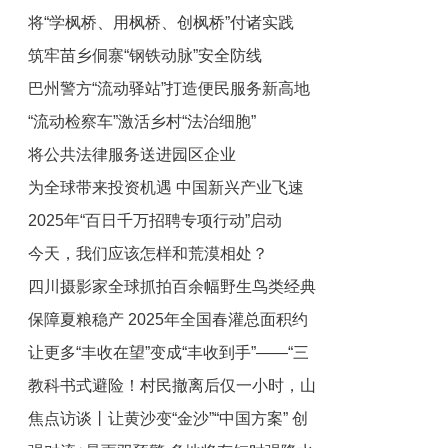
将“学枫桥、用枫桥、创枫桥”付诸实践
筑牢苗乡侗寨“钢铁动脉”安全防线
巴州警方“流动驿站”打造便民服务新高地
“流动检察车”激活乡村“法治细胞”
将公共法律服务送进园区企业
为全球带来投资机遇 中国新兴产业飞速
2025年“百日千万招聘专项行动”启动
发展获点赞
今天，我们应该怎样和荒漠相处？
四川摄影家全球抓拍百余幅野生鸟类经典
保障夏粮稳产 2025年全国春灌总面积约
图片在成都高校展出
让更多“丰收在望”变成“丰收到手”——“三
4.3亿亩
教科书式避险！村民撤离后仅一小时，山
夏”机收减损一线观察
焦点访谈丨让黄沙变“金沙”“中国方案” 创
体轰然滑坡