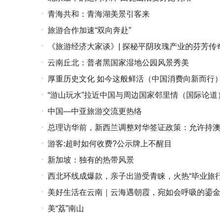
青海共和：青海湖美景引客来
旅游合作加速“双向奔赴”
《旅游经济大家谈》| 探秘平阴玫瑰产业的芬芳传
云南丘北：普者黑国家湿地公园风景秀美
厚重历史文化 如今这般鲜活（中国消费向新而行
“游山玩水”拉近中国与周边国家邻里情（国际论道
中国—中亚旅游交流更热络
总理访华前，新西兰调整对华签证政策：允许持
游客:超时如何收费?公示牌上不醒目
新加坡：独有的热带风景
西北环线成爆款，亲子出游受青睐，火热“毕业旅行
美好生活在云南｜云海遇朝霞，宛如会呼吸的鎏
美“荔”南山