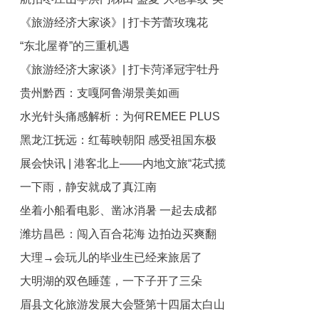
《旅游经济大家谈》| 打卡芳蕾玫瑰花
如画卷
“东北屋脊”的三重机遇
乡，共赴一场纯粹的“花之盛宴”
《旅游经济大家谈》| 打卡菏泽冠宇牡丹
贵州黔西：支嘎阿鲁湖景美如画
园，感受这场跨越千年的国色盛宴
水光针头痛感解析：为何REMEE PLUS
黑龙江抚远：红莓映朝阳 感受祖国东极
九针能减轻注射疼痛？
展会快讯 | 港客北上——内地文旅“花式揽
好风光
一下雨，静安就成了真江南
客”实处浑身解数
坐着小船看电影、凿冰消暑 一起去成都
潍坊昌邑：闯入百合花海 边拍边买爽翻
铁像寺水街过夏天
大理→会玩儿的毕业生已经来旅居了
天
大明湖的双色睡莲，一下子开了三朵
眉县文化旅游发展大会暨第十四届太白山