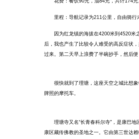
花费：餐饮90元，油84元，共计174元
里程：导航记录为211公里，自由骑行
因为红龙镇的海拔在4200米到452
后，我也产生了比较令人难受的高反症状，
过来。第二天早上浪费了半碗抄手，然后便
很快就到了理塘，这座天空之城比想象
牌照的摩托车。
理塘寺又名“长青春科尔寺”，是康巴
康区藏传佛教的圣地之一。它由第三世达赖喇