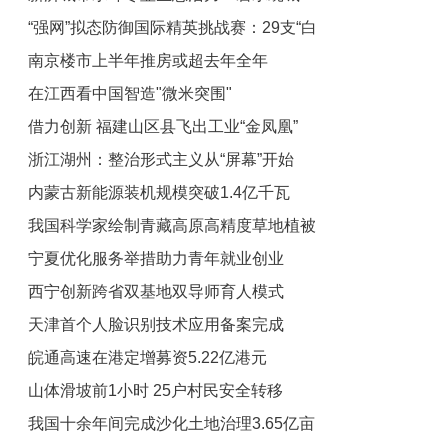
“强网”拟态防御国际精英挑战赛：29支“白
绿荫满城
南京楼市上半年推房或超去年全年
帽黑客”战队谁能突防？
在江西看中国智造"微米突围"
借力创新 福建山区县飞出工业“金凤凰”
浙江湖州：整治形式主义从“屏幕”开始
内蒙古新能源装机规模突破1.4亿千瓦
我国科学家绘制青藏高原高精度草地植被
宁夏优化服务举措助力青年就业创业
图
西宁创新跨省双基地双导师育人模式
天津首个人脸识别技术应用备案完成
皖通高速在港定增募资5.22亿港元
山体滑坡前1小时 25户村民安全转移
我国十余年间完成沙化土地治理3.65亿亩